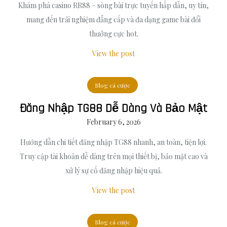
Khám phá casino RR88 – sòng bài trực tuyến hấp dẫn, uy tín,
mang đến trải nghiệm đẳng cấp và đa dạng game bài đổi
thưởng cực hot.
View the post
Blog cá cược
Đăng Nhập TG88 Dễ Dàng Và Bảo Mật
February 6, 2026
Hướng dẫn chi tiết đăng nhập TG88 nhanh, an toàn, tiện lợi.
Truy cập tài khoản dễ dàng trên mọi thiết bị, bảo mật cao và
xử lý sự cố đăng nhập hiệu quả.
View the post
Blog cá cược