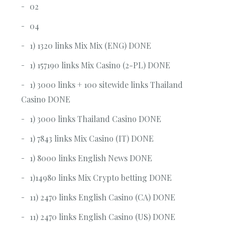
02
04
1) 1320 links Mix Mix (ENG) DONE
1) 157190 links Mix Casino (2-PL) DONE
1) 3000 links + 100 sitewide links Thailand
Casino DONE
1) 3000 links Thailand Casino DONE
1) 7843 links Mix Casino (IT) DONE
1) 8000 links English News DONE
1)14980 links Mix Crypto betting DONE
11) 2470 links English Casino (CA) DONE
11) 2470 links English Casino (US) DONE