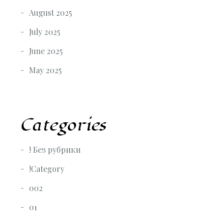
August 2025
July 2025
June 2025
May 2025
Categories
! Без рубрики
!Category
002
01