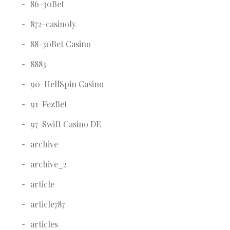
86-30Bet
872-casinoly
88-30Bet Casino
8883
90-HellSpin Casino
91-FezBet
97-Swift Casino DE
archive
archive_2
article
article787
articles