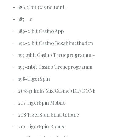
186 21bit Casino Boni –
187 —0
189-21bit Casino App
192-21bit Casino Bezahlmethoden
197 21bit Casino Treueprogramm –
197-21bit Casino Treueprogramm
198-TigerSpin
2) 7843 links Mix Casino (DE) DONE
207 TigerSpin Mobile-
208 TigerSpin Smartphone
210 TigerSpin Bonus-