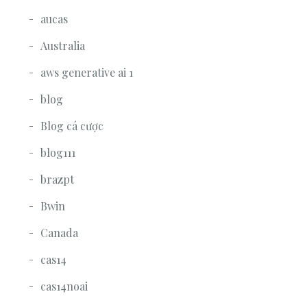
aucas
Australia
aws generative ai 1
blog
Blog cá cược
blog111
brazpt
Bwin
Canada
cas14
cas14noai