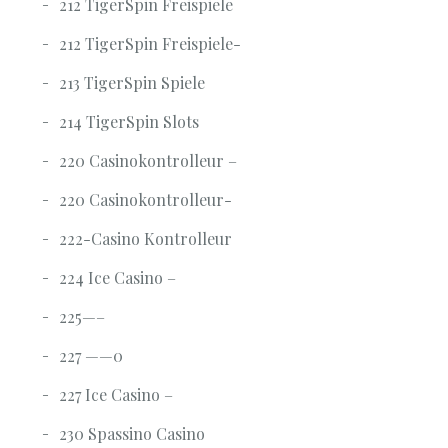
212 TigerSpin Freispiele
212 TigerSpin Freispiele-
213 TigerSpin Spiele
214 TigerSpin Slots
220 Casinokontrolleur –
220 Casinokontrolleur-
222-Casino Kontrolleur
224 Ice Casino –
225—–
227 ——0
227 Ice Casino –
230 Spassino Casino