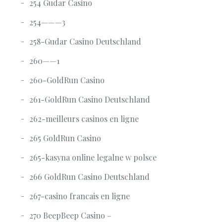
254 Gudar Casino
254———3
258-Gudar Casino Deutschland
260——1
260-GoldRun Casino
261-GoldRun Casino Deutschland
262-meilleurs casinos en ligne
265 GoldRun Casino
265-kasyna online legalne w polsce
266 GoldRun Casino Deutschland
267-casino francais en ligne
270 BeepBeep Casino –