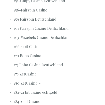
151-Chipy Casino Deutschland
156-Fairspin Casino
159 Fairspin Deutschland
161 Fairspin Casino Deutschland
163-Wizebets Casino Deutschland
166 21bit Casino
170 Boho Casino
173 Boho Casino Deutschland
178 ZetCasino
180 ZetCasino –
182-21 bit casino echtgeld
184 21bit Casino –