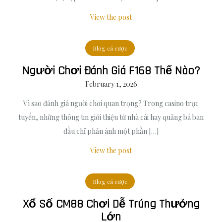
View the post
Blog cá cược
Người Chơi Đánh Giá F168 Thế Nào?
February 1, 2026
Vì sao đánh giá người chơi quan trọng? Trong casino trực
tuyến, những thông tin giới thiệu từ nhà cái hay quảng bá ban
đầu chỉ phản ánh một phần […]
View the post
Blog cá cược
Xổ Số CM88 Chơi Dễ Trúng Thưởng
Lớn