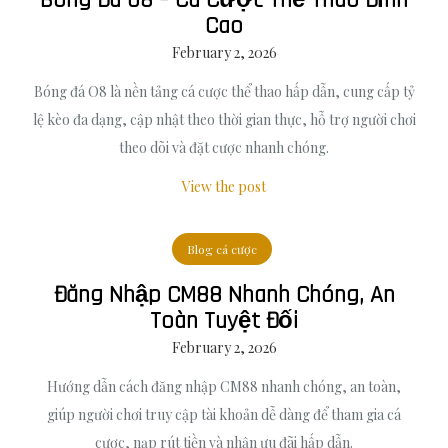
Cao
February 2, 2026
Bóng đá O8 là nền tảng cá cược thể thao hấp dẫn, cung cấp tỷ
lệ kèo đa dạng, cập nhật theo thời gian thực, hỗ trợ người chơi
theo dõi và đặt cược nhanh chóng.
View the post
Blog cá cược
Đăng Nhập CM88 Nhanh Chóng, An
Toàn Tuyệt Đối
February 2, 2026
Hướng dẫn cách đăng nhập CM88 nhanh chóng, an toàn,
giúp người chơi truy cập tài khoản dễ dàng để tham gia cá
cược, nạp rút tiền và nhận ưu đãi hấp dẫn.