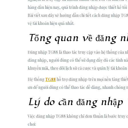
hàng đầu hiện nay, quá trình đăng nhập được thiết kế tối
Bài viết sau đây sẽ hướng dẫn chi tiết cách đăng nhập T
vệ tài khoản hiệu quả nhất.
Tổng quan về đăng n
Đăng nhập TG88 là thao tác truy cập vào hệ thống của nh
đăng nhập, người dùng có thể sử dụng đầy đủ các tính năn
khuyến mãi, theo dõi lịch sử cá cược và quản lý tài khoản
Hệ thống
TG88
hỗ trợ đăng nhập trên mọi nền tảng thiết 
ưu để người dùng có thể thao tác dễ dàng, nhanh chóng 
Lý do cần đăng nhập 
Việc đăng nhập TG88 không chỉ đơn thuần là bước truy cậ
chơi: