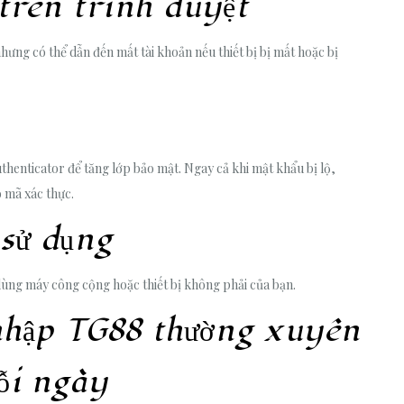
trên trình duyệt
ng có thể dẫn đến mất tài khoản nếu thiết bị bị mất hoặc bị
henticator để tăng lớp bảo mật. Ngay cả khi mật khẩu bị lộ,
 mã xác thực.
 sử dụng
dùng máy công cộng hoặc thiết bị không phải của bạn.
 nhập TG88 thường xuyên
ỗi ngày