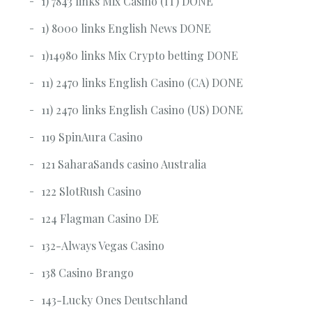
1) 7843 links Mix Casino (IT) DONE
1) 8000 links English News DONE
1)14980 links Mix Crypto betting DONE
11) 2470 links English Casino (CA) DONE
11) 2470 links English Casino (US) DONE
119 SpinAura Casino
121 SaharaSands casino Australia
122 SlotRush Casino
124 Flagman Casino DE
132-Always Vegas Casino
138 Casino Brango
143-Lucky Ones Deutschland