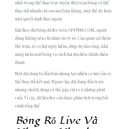
nhất trong thể thao trực tuyến. Một trận bóng có thể
thay đổi nhanh chỉ sau một bàn thắng, một thẻ đỏ hoặc
một quyết định thay người.
Khi theo dõi bóng đá live trên OPEN88.COM, người
dùng không nên chỉ nhìn vào tỷ số. Cần quan sát thêm
thế trận, số cơ hội nguy hiểm, nhịp độ tấn công, khả
năng kiểm soát bóng và cách hai đội điều chỉnh chiến
thuật.
Một đội đang bị dẫn bàn nhưng tạo nhiều cơ hội vẫn có
thể thay đổi kết quả. Ngược lại, đội đang dẫn trước
nhưng chơi bị động có thể gặp rủi ro ở những phút
cuối. Vì vậy, dữ liệu live cần được phân tích trong bối
cảnh tổng thể.
Bóng Rổ Live Và