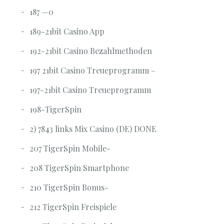
187 —0
189-21bit Casino App
192-21bit Casino Bezahlmethoden
197 21bit Casino Treueprogramm –
197-21bit Casino Treueprogramm
198-TigerSpin
2) 7843 links Mix Casino (DE) DONE
207 TigerSpin Mobile-
208 TigerSpin Smartphone
210 TigerSpin Bonus-
212 TigerSpin Freispiele