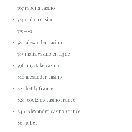
767 rabona casino
774 malina casino
776—-1
780 alexander casino
785 mafia casino en ligne
796-mystake casino
810 alexander casino
822 betify france
828-coolzino casino france
846-Alexander casino France
86-30Bet