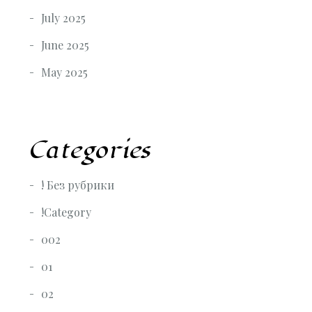
July 2025
June 2025
May 2025
Categories
! Без рубрики
!Category
002
01
02