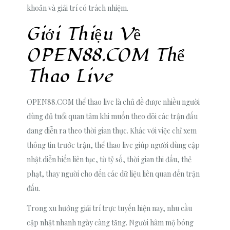
khoản và giải trí có trách nhiệm.
Giới Thiệu Về
OPEN88.COM Thể
Thao Live
OPEN88.COM thể thao live là chủ đề được nhiều người
dùng đủ tuổi quan tâm khi muốn theo dõi các trận đấu
đang diễn ra theo thời gian thực. Khác với việc chỉ xem
thông tin trước trận, thể thao live giúp người dùng cập
nhật diễn biến liên tục, từ tỷ số, thời gian thi đấu, thẻ
phạt, thay người cho đến các dữ liệu liên quan đến trận
đấu.
Trong xu hướng giải trí trực tuyến hiện nay, nhu cầu
cập nhật nhanh ngày càng tăng. Người hâm mộ bóng