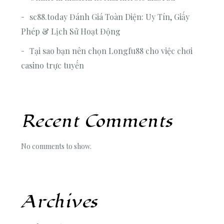
sc88.today Đánh Giá Toàn Diện: Uy Tín, Giấy
Phép & Lịch Sử Hoạt Động
Tại sao bạn nên chọn Longfu88 cho việc chơi
casino trực tuyến
Recent Comments
No comments to show.
Archives