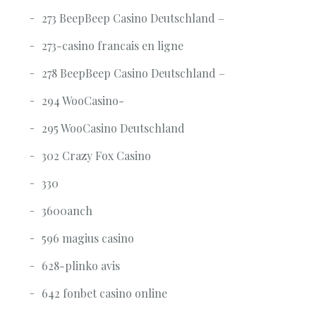
273 BeepBeep Casino Deutschland –
273-casino francais en ligne
278 BeepBeep Casino Deutschland –
294 WooCasino-
295 WooCasino Deutschland
302 Crazy Fox Casino
330
3600anch
596 magius casino
628-plinko avis
642 fonbet casino online