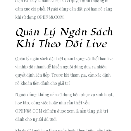
diễn ra. Đây là hành vi rủi ro vì quyết định thường bị
cảm xúc chi phối. Người dùng cần đặt giới hạn rõ ràng
khi sử dụng OPEN88.COM.
Quản Lý Ngân Sách
Khi Theo Dõi Live
Quản lý ngân sách đặc biệt quan trọng với thể thao live
vì nhịp độ nhanh dễ khiến người dùng đưa ra nhiều
quyết định liên tiếp. Trước khi tham gia, cần xác định
rõ khoản tiền dành cho giải trí.
Người dùng không nên sử dụng tiền phục vụ sinh hoạt,
học tập, công việc hoặc nhu cầu thiết yếu.
OPEN88.COM chỉ nên được xem là nền tảng giải trí
dành cho người đủ tuổi.
Khi đã đặt giới hạn theo ngày hoặc theo tuần, cần tuân