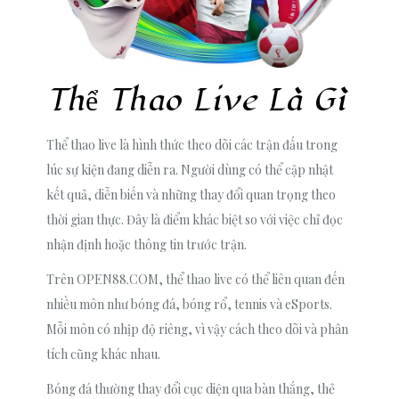
Thể Thao Live Là Gì
Thể thao live là hình thức theo dõi các trận đấu trong
lúc sự kiện đang diễn ra. Người dùng có thể cập nhật
kết quả, diễn biến và những thay đổi quan trọng theo
thời gian thực. Đây là điểm khác biệt so với việc chỉ đọc
nhận định hoặc thông tin trước trận.
Trên OPEN88.COM, thể thao live có thể liên quan đến
nhiều môn như bóng đá, bóng rổ, tennis và eSports.
Mỗi môn có nhịp độ riêng, vì vậy cách theo dõi và phân
tích cũng khác nhau.
Bóng đá thường thay đổi cục diện qua bàn thắng, thẻ