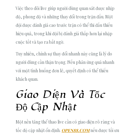
Việc theo dõi live giúp người dùng quan sát được nhịp
độ, phong độ và những thay đổi trong trận đấu. Một
đội được đánh giá cao trước trận có thể thi đấu thiếu
hiệu quả, trong khi đội bị đánh giá thấp hơn lại nhập
cuộc tốt và tạo ra bất ngờ.
Tuy nhiên, chính sự thay đổi nhanh này cũng là lý do
người dùng cần thận trọng. Nếu phản ứng quá nhanh
với một tình huống đơn lẻ, quyết định có thể thiếu
khách quan.
Giao Diện Và Tốc
Độ Cập Nhật
Một nền tảng thể thao live cần có giao diện rõ ràng và
tốc độ cập nhật ổn định.
OPEN88.COM
nếu được tối ưu