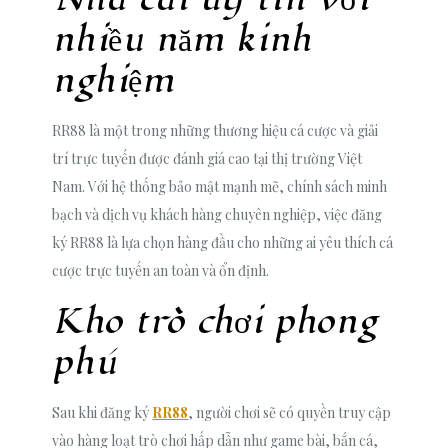
nhiều năm kinh
nghiệm
RR88 là một trong những thương hiệu cá cược và giải
trí trực tuyến được đánh giá cao tại thị trường Việt
Nam. Với hệ thống bảo mật mạnh mẽ, chính sách minh
bạch và dịch vụ khách hàng chuyên nghiệp, việc đăng
ký RR88 là lựa chọn hàng đầu cho những ai yêu thích cá
cược trực tuyến an toàn và ổn định.
Kho trò chơi phong
phú
Sau khi đăng ký
RR88
, người chơi sẽ có quyền truy cập
vào hàng loạt trò chơi hấp dẫn như game bài, bắn cá,