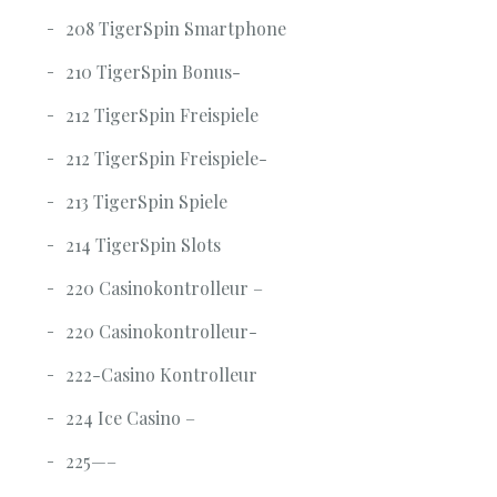
208 TigerSpin Smartphone
210 TigerSpin Bonus-
212 TigerSpin Freispiele
212 TigerSpin Freispiele-
213 TigerSpin Spiele
214 TigerSpin Slots
220 Casinokontrolleur –
220 Casinokontrolleur-
222-Casino Kontrolleur
224 Ice Casino –
225—–