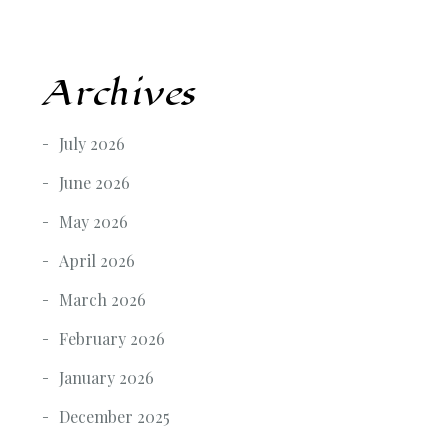
Archives
July 2026
June 2026
May 2026
April 2026
March 2026
February 2026
January 2026
December 2025