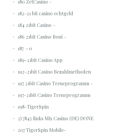
180 ZetCasino –
182-21 bit casino echtgeld
184 21bit Casino –
186 21bit Casino Boni –
187 —0
189-21bit Casino App
192-21bit Casino Bezahlmethoden
197 21bit Casino Treueprogramm –
197-21bit Casino Treueprogramm
198-TigerSpin
2) 7843 links Mix Casino (DE) DONE
207 TigerSpin Mobile-