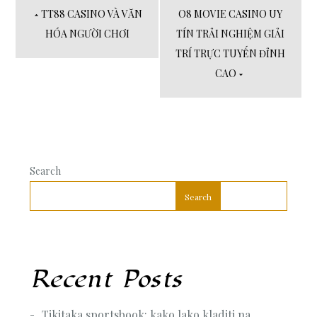
Post
TT88 CASINO VÀ VĂN
O8 MOVIE CASINO UY
HÓA NGƯỜI CHƠI
TÍN TRẢI NGHIỆM GIẢI
navigation
TRÍ TRỰC TUYẾN ĐỈNH
CAO
Search
Search
Recent Posts
Tikitaka sportsbook: kako lako kladiti na