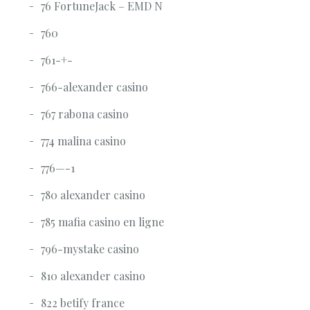
76 FortuneJack – EMD N
760
761-+-
766-alexander casino
767 rabona casino
774 malina casino
776—-1
780 alexander casino
785 mafia casino en ligne
796-mystake casino
810 alexander casino
822 betify france