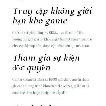
Truy cập không giới
hạn kho game
Chỉ sau vài phút đăng ký RR88, bạn đã có thể tận
hưởng thế giới giải trí không giới hạn với hàng trăm trò
chơi cực kỳ hấp dẫn, được cập nhật liên tục mỗi tuần.
Tham gia sự kiện
độc quyền
Chỉ tài khoản đã đăng ký RR88 mới được quyền tham
gia các chương trình khuyến mãi đặc biệt, giải đấu cá
cược thể thao hoặc minigame hấp dẫn.