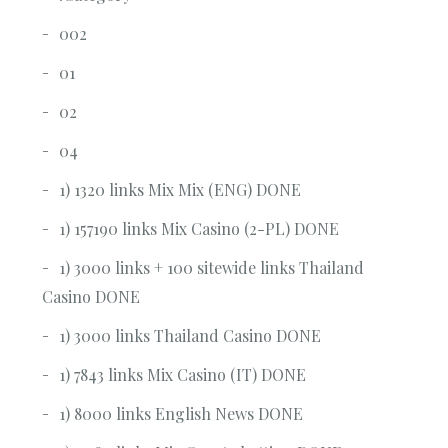
002
01
02
04
1) 1320 links Mix Mix (ENG) DONE
1) 157190 links Mix Casino (2-PL) DONE
1) 3000 links + 100 sitewide links Thailand
Casino DONE
1) 3000 links Thailand Casino DONE
1) 7843 links Mix Casino (IT) DONE
1) 8000 links English News DONE