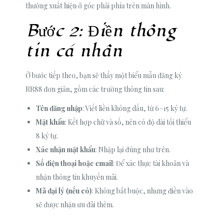
thường xuất hiện ở góc phải phía trên màn hình.
Bước 2: Điền thông
tin cá nhân
Ở bước tiếp theo, bạn sẽ thấy một biểu mẫu đăng ký
RR88 đơn giản, gồm các trường thông tin sau:
Tên đăng nhập
: Viết liền không dấu, từ 6–15 ký tự.
Mật khẩu
: Kết hợp chữ và số, nên có độ dài tối thiểu
8 ký tự.
Xác nhận mật khẩu
: Nhập lại đúng như trên.
Số điện thoại hoặc email
: Để xác thực tài khoản và
nhận thông tin khuyến mãi.
Mã đại lý (nếu có)
: Không bắt buộc, nhưng điền vào
sẽ được nhận ưu đãi thêm.