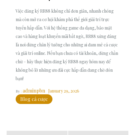
Việc đăng ký RR88 không chỉ đơn giản, nhanh chóng
mà còn mở ra cơ hội khám phá thế giới giải trí trực
tuyến hấp dẫn. Với hệ thống game đa dạng, bảo mật
cao và hàng loạt khuyến mãi bất ngờ, RR88 xứng đáng
là nơi dừng chân lý tưởng cho những ai đam mê cá cược
và giải trí online. Nếu bạn chưa có tài khoản, đừng chần
chừ – hãy thực hiện đăng ký RR88 ngay hôm nay để
không bỏ lỡ những ưu đãi cực hấp dẫn đang chờ đón
bạn!
adminpbn
January 29, 2026
By :
Blog cá cược