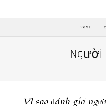
Skip
to
content
HOME
C
Người 
Vì sao đánh giá ngườ