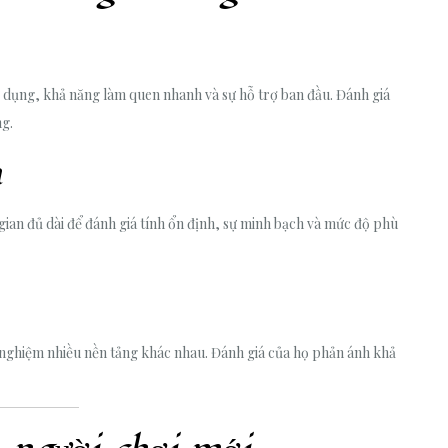
dụng, khả năng làm quen nhanh và sự hỗ trợ ban đầu. Đánh giá
ng.
n
ian đủ dài để đánh giá tính ổn định, sự minh bạch và mức độ phù
i nghiệm nhiều nền tảng khác nhau. Đánh giá của họ phản ánh khả