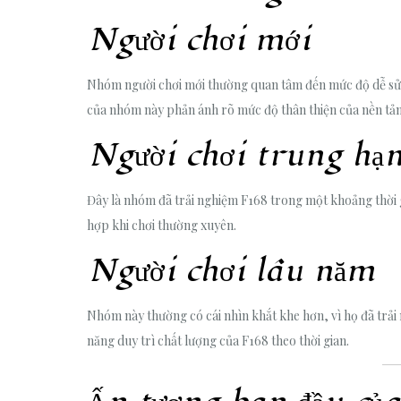
Người chơi mới
Nhóm người chơi mới thường quan tâm đến mức độ dễ sử 
của nhóm này phản ánh rõ mức độ thân thiện của nền tả
Người chơi trung hạ
Đây là nhóm đã trải nghiệm F168 trong một khoảng thời g
hợp khi chơi thường xuyên.
Người chơi lâu năm
Nhóm này thường có cái nhìn khắt khe hơn, vì họ đã trả
năng duy trì chất lượng của F168 theo thời gian.