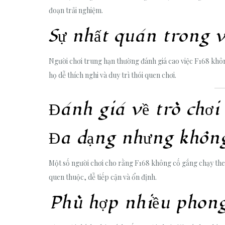
đoạn trải nghiệm.
Sự nhất quán trong 
Người chơi trung hạn thường đánh giá cao việc F168 khôn
họ dễ thích nghi và duy trì thói quen chơi.
Đánh giá về trò chơi 
Đa dạng nhưng không
Một số người chơi cho rằng F168 không cố gắng chạy the
quen thuộc, dễ tiếp cận và ổn định.
Phù hợp nhiều phong