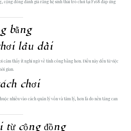
g, cộng đồng đánh giá rằng hệ sinh thái trò chơi tại F168 đáp ứng
ng bằng
hơi lâu dài
ơi cảm thấy ít nghi ngờ về tính công bằng hơn. Điều này đến từ việc
ời gian.
ách chơi
huộc nhiều vào cách quản lý vốn và tâm lý, hơn là do nền tảng can
i từ cộng đồng