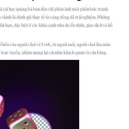
nhà cái hay quảng bá ban đầu chỉ phản ánh một phần bức tranh.
 chính là đánh giá thực tế từ cộng đồng đã trải nghiệm. Những
i hạn, đặc biệt ở các khía cạnh như độ ổn định, giao dịch và hỗ
 biến của người chơi về F168, từ người mới, người chơi lâu năm
 trực tuyến, nhằm mang lại cái nhìn khách quan và cân bằng.