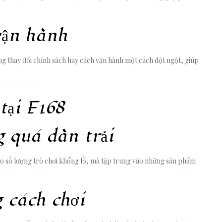
vận hành
g thay đổi chính sách hay cách vận hành một cách đột ngột, giúp
tại F168
 quá dàn trải
o số lượng trò chơi khổng lồ, mà tập trung vào những sản phẩm
 cách chơi