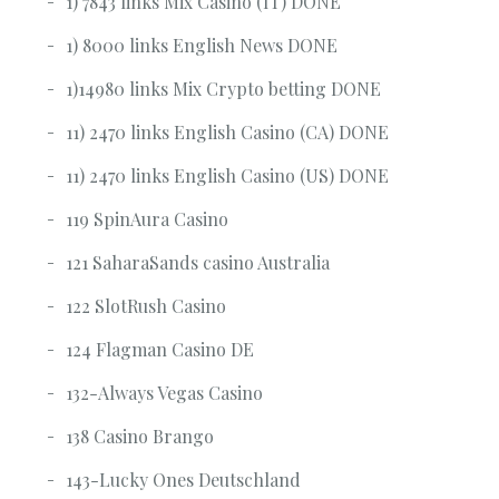
1) 7843 links Mix Casino (IT) DONE
1) 8000 links English News DONE
1)14980 links Mix Crypto betting DONE
11) 2470 links English Casino (CA) DONE
11) 2470 links English Casino (US) DONE
119 SpinAura Casino
121 SaharaSands casino Australia
122 SlotRush Casino
124 Flagman Casino DE
132-Always Vegas Casino
138 Casino Brango
143-Lucky Ones Deutschland