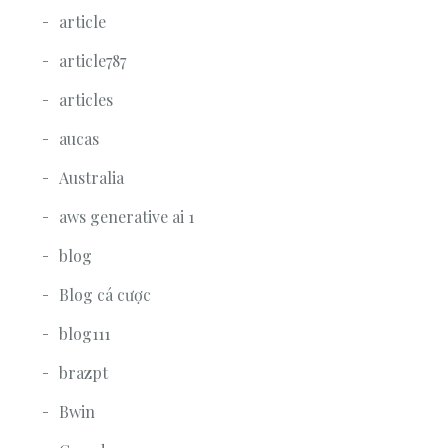
article
article787
articles
aucas
Australia
aws generative ai 1
blog
Blog cá cược
blog111
brazpt
Bwin