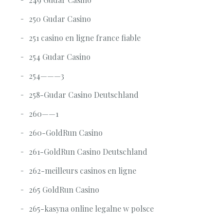
250 Gudar Casino
251 casino en ligne france fiable
254 Gudar Casino
254———3
258-Gudar Casino Deutschland
260——1
260-GoldRun Casino
261-GoldRun Casino Deutschland
262-meilleurs casinos en ligne
265 GoldRun Casino
265-kasyna online legalne w polsce