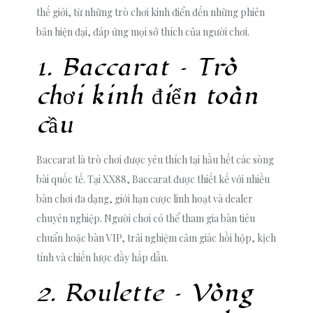
thế giới, từ những trò chơi kinh điển đến những phiên
bản hiện đại, đáp ứng mọi sở thích của người chơi.
1. Baccarat – Trò
chơi kinh điển toàn
cầu
Baccarat là trò chơi được yêu thích tại hầu hết các sòng
bài quốc tế. Tại XX88, Baccarat được thiết kế với nhiều
bàn chơi đa dạng, giới hạn cược linh hoạt và dealer
chuyên nghiệp. Người chơi có thể tham gia bàn tiêu
chuẩn hoặc bàn VIP, trải nghiệm cảm giác hồi hộp, kịch
tính và chiến lược đầy hấp dẫn.
2. Roulette – Vòng