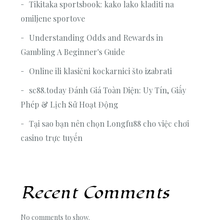
Tikitaka sportsbook: kako lako kladiti na
omiljene sportove
Understanding Odds and Rewards in
Gambling A Beginner's Guide
Online ili klasični kockarnici što izabrati
sc88.today Đánh Giá Toàn Diện: Uy Tín, Giấy
Phép & Lịch Sử Hoạt Động
Tại sao bạn nên chọn Longfu88 cho việc chơi
casino trực tuyến
Recent Comments
No comments to show.