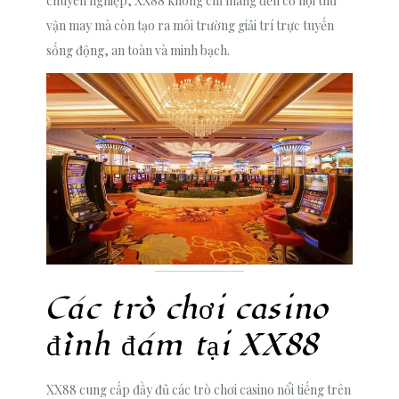
chuyên nghiệp, XX88 không chỉ mang đến cơ hội thử
vận may mà còn tạo ra môi trường giải trí trực tuyến
sống động, an toàn và minh bạch.
Các trò chơi casino
đình đám tại XX88
XX88 cung cấp đầy đủ các trò chơi casino nổi tiếng trên