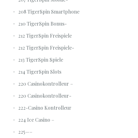
208 TigerSpin Smartphone
210 TigerSpin Bonus-
212 TigerSpin Freispiele
212 TigerSpin Freispiele-
213 TigerSpin Spiele
214 TigerSpin Slots
220 Casinokontrolleur –
220 Casinokontrolleur-
222-Casino Kontrolleur
224 Ice Casino –
225—–