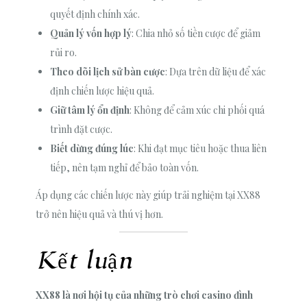
quyết định chính xác.
Quản lý vốn hợp lý
: Chia nhỏ số tiền cược để giảm
rủi ro.
Theo dõi lịch sử bàn cược
: Dựa trên dữ liệu để xác
định chiến lược hiệu quả.
Giữ tâm lý ổn định
: Không để cảm xúc chi phối quá
trình đặt cược.
Biết dừng đúng lúc
: Khi đạt mục tiêu hoặc thua liên
tiếp, nên tạm nghỉ để bảo toàn vốn.
Áp dụng các chiến lược này giúp trải nghiệm tại XX88
trở nên hiệu quả và thú vị hơn.
Kết luận
XX88 là nơi hội tụ của những trò chơi casino đình