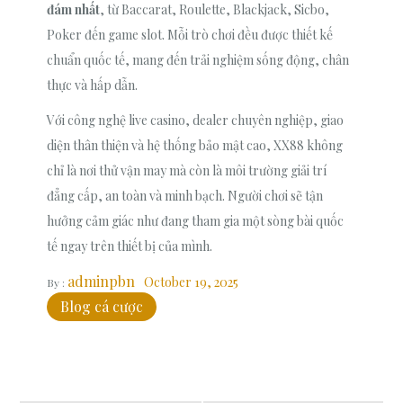
đám nhất
, từ Baccarat, Roulette, Blackjack, Sicbo,
Poker đến game slot. Mỗi trò chơi đều được thiết kế
chuẩn quốc tế, mang đến trải nghiệm sống động, chân
thực và hấp dẫn.
Với công nghệ live casino, dealer chuyên nghiệp, giao
diện thân thiện và hệ thống bảo mật cao, XX88 không
chỉ là nơi thử vận may mà còn là môi trường giải trí
đẳng cấp, an toàn và minh bạch. Người chơi sẽ tận
hưởng cảm giác như đang tham gia một sòng bài quốc
tế ngay trên thiết bị của mình.
adminpbn
October 19, 2025
By :
Blog cá cược