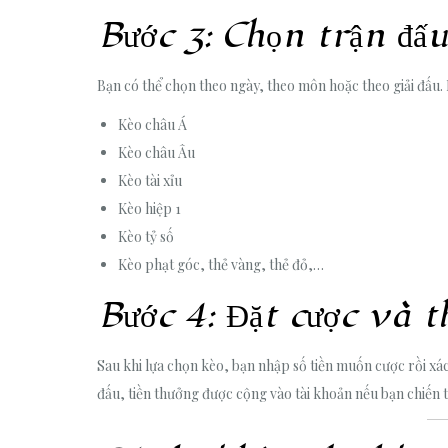
Bước 3: Chọn trận đấ
Bạn có thể chọn theo ngày, theo môn hoặc theo giải đấu.
Kèo châu Á
Kèo châu Âu
Kèo tài xỉu
Kèo hiệp 1
Kèo tỷ số
Kèo phạt góc, thẻ vàng, thẻ đỏ,…
Bước 4: Đặt cược và t
Sau khi lựa chọn kèo, bạn nhập số tiền muốn cược rồi xác
đấu, tiền thưởng được cộng vào tài khoản nếu bạn chiến 