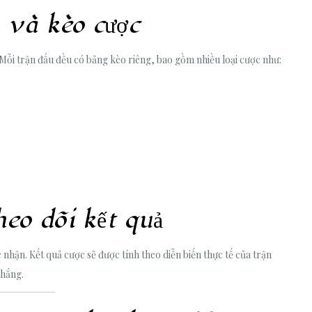
u và kèo cược
 Mỗi trận đấu đều có bảng kèo riêng, bao gồm nhiều loại cược như:
heo dõi kết quả
 nhận. Kết quả cược sẽ được tính theo diễn biến thực tế của trận
thắng.