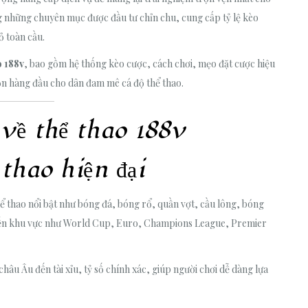
g những chuyên mục được đầu tư chỉn chu, cung cấp tỷ lệ kèo
ỏ toàn cầu.
o 188v
, bao gồm hệ thống kèo cược, cách chơi, mẹo đặt cược hiệu
ọn hàng đầu cho dân đam mê cá độ thể thao.
 về thể thao 188v
thao hiện đại
 thao nổi bật như bóng đá, bóng rổ, quần vợt, cầu lông, bóng
ế đến khu vực như World Cup, Euro, Champions League, Premier
châu Âu đến tài xỉu, tỷ số chính xác, giúp người chơi dễ dàng lựa