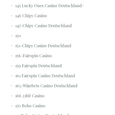
145 Lucky Ones Casino Deutschland-
146 Chipy Casino
147-Chipy Casino Deutschland
150
151-Chipy Casino Deutschland
156-Fairspin Casino
159 Fairspin Deutschland
161 Fairspin Casino Deutschland
163-Wizebets Casino Deutschland
166 21bit Casino
170 Boho Casino