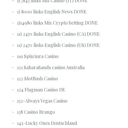
1) 7843 links Mix Casino (IT) DONE
1) 8000 links English News DONE
1)14980 links Mix Crypto betting DONE
11) 2470 links English Casino (CA) DONE
11) 2470 links English Casino (US) DONE
119 SpinAura Casino
121 SaharaSands casino Australia
122 SlotRush Casino
124 Flagman Casino DE
132-Always Vegas Casino
138 Casino Brango
143-Lucky Ones Deutschland