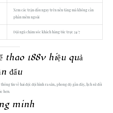
Xem các trận đấu ngay trên nền tảng mà không cần
phần mềm ngoài
Đội ngũ chăm sóc khách hàng túc trực 24/7
 thao 188v hiệu quả
ận đấu
 thông tin về hai đội: đội hình ra sân, phong độ gần đây, lịch sử đối
ác hơn.
ông minh