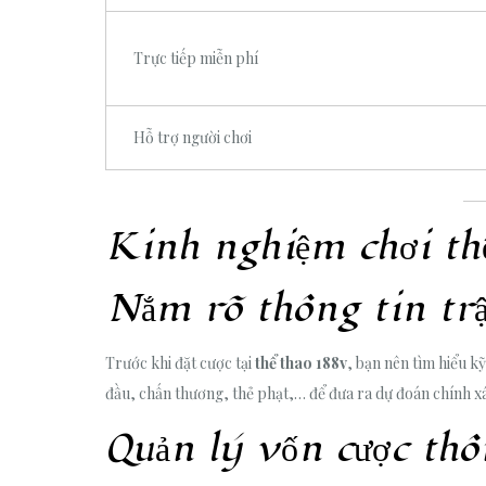
Trực tiếp miễn phí
Hỗ trợ người chơi
Kinh nghiệm chơi thể
Nắm rõ thông tin tr
Trước khi đặt cược tại
thể thao 188v
, bạn nên tìm hiểu kỹ
đầu, chấn thương, thẻ phạt,… để đưa ra dự đoán chính x
Quản lý vốn cược th