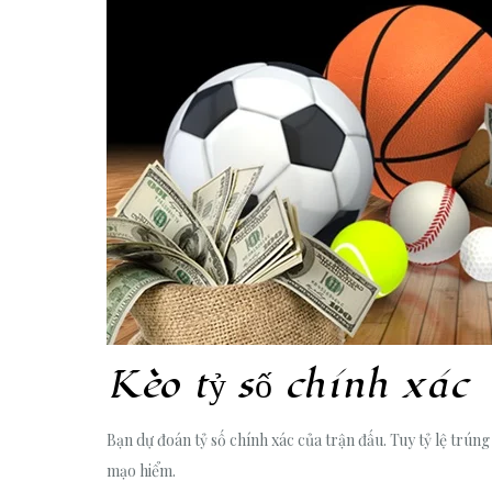
Kèo tỷ số chính xác
Bạn dự đoán tỷ số chính xác của trận đấu. Tuy tỷ lệ trú
mạo hiểm.