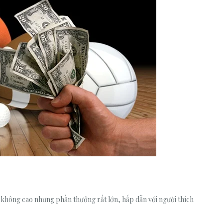
ng không cao nhưng phần thưởng rất lớn, hấp dẫn với người thích