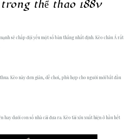
 trong thể thao 188v
 mạnh sẽ chấp đội yếu một số bàn thắng nhất định. Kèo châu Á rất
.
 thua. Kèo này đơn giản, dễ chơi, phù hợp cho người mới bắt đầu
n hay dưới con số nhà cái đưa ra. Kèo tài xỉu xuất hiện ở hầu hết