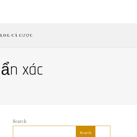
BLOG CÁ CƯỢC
uẩn xác
Search
Search