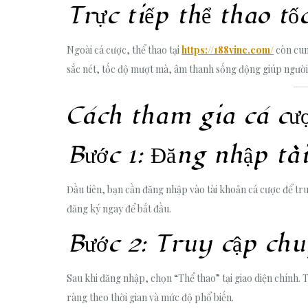
Trực tiếp thể thao tố
Ngoài cá cược, thể thao tại
https://188vinc.com/
còn cun
sắc nét, tốc độ mượt mà, âm thanh sống động giúp người 
Cách tham gia cá cượ
Bước 1: Đăng nhập tà
Đầu tiên, bạn cần đăng nhập vào tài khoản cá cược để t
đăng ký ngay để bắt đầu.
Bước 2: Truy cập ch
Sau khi đăng nhập, chọn “Thể thao” tại giao diện chính. T
ràng theo thời gian và mức độ phổ biến.