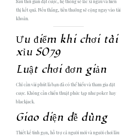
Sau thời gian đặt cược, hệ thống sẽ lắc xí ngầu và hiển
thị kết quả. Nếu thắng, tiền thưởng sẽ cộng ngay vào tài
khoản.
Ưu điểm khi chơi tài
xỉu SO79
Luật chơi đơn giản
Chỉ cần vài phút là bạn đã có thể hiểu và tham gia đặt
cược. Không cần chiến thuật phức tạp như poker hay
blackjack.
Giao diện dễ dùng
Thiết kế tinh gọn, hỗ trợ cả người mới và người chơi lâu