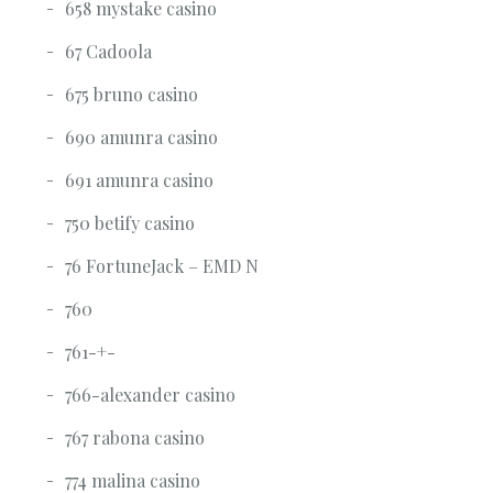
658 mystake casino
67 Cadoola
675 bruno casino
690 amunra casino
691 amunra casino
750 betify casino
76 FortuneJack – EMD N
760
761-+-
766-alexander casino
767 rabona casino
774 malina casino