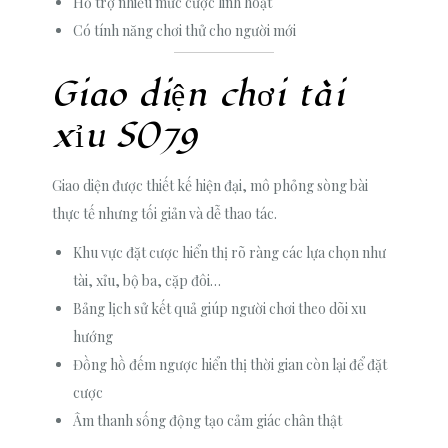
Hỗ trợ nhiều mức cược linh hoạt
Có tính năng chơi thử cho người mới
Giao diện chơi tài
xỉu SO79
Giao diện được thiết kế hiện đại, mô phỏng sòng bài
thực tế nhưng tối giản và dễ thao tác.
Khu vực đặt cược hiển thị rõ ràng các lựa chọn như
tài, xỉu, bộ ba, cặp đôi…
Bảng lịch sử kết quả giúp người chơi theo dõi xu
hướng
Đồng hồ đếm ngược hiển thị thời gian còn lại để đặt
cược
Âm thanh sống động tạo cảm giác chân thật