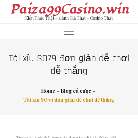
Skip
Paiza99Casino.win
to
Kiến Thức Thật – Đánh Giá Thật – Casino Thật
content
Tài xỉu SO79 đơn giản dễ chơi
dễ thắng
Home
Blog cá cược
Tài xỉu SO79 đơn giản dễ chơi dễ thắng