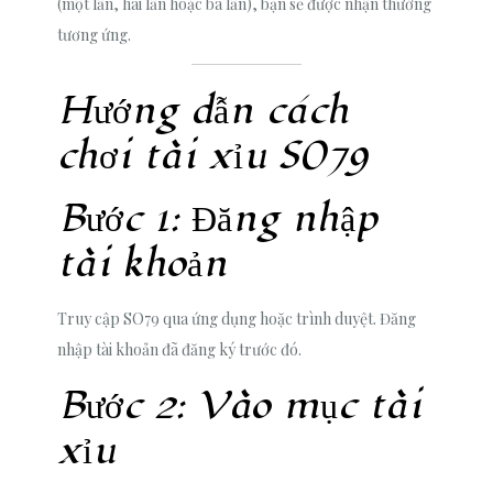
(một lần, hai lần hoặc ba lần), bạn sẽ được nhận thưởng
tương ứng.
Hướng dẫn cách
chơi tài xỉu SO79
Bước 1: Đăng nhập
tài khoản
Truy cập SO79 qua ứng dụng hoặc trình duyệt. Đăng
nhập tài khoản đã đăng ký trước đó.
Bước 2: Vào mục tài
xỉu