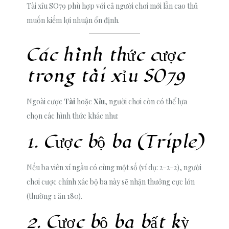
Tài xỉu SO79 phù hợp với cả người chơi mới lẫn cao thủ
muốn kiếm lợi nhuận ổn định.
Các hình thức cược
trong tài xỉu SO79
Ngoài cược
Tài
hoặc
Xỉu
, người chơi còn có thể lựa
chọn các hình thức khác như:
1. Cược bộ ba (Triple)
Nếu ba viên xí ngầu có cùng một số (ví dụ: 2–2–2), người
chơi cược chính xác bộ ba này sẽ nhận thưởng cực lớn
(thường 1 ăn 180).
2. Cược bộ ba bất kỳ