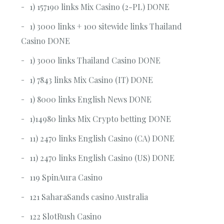
1) 157190 links Mix Casino (2-PL) DONE
1) 3000 links + 100 sitewide links Thailand
Casino DONE
1) 3000 links Thailand Casino DONE
1) 7843 links Mix Casino (IT) DONE
1) 8000 links English News DONE
1)14980 links Mix Crypto betting DONE
11) 2470 links English Casino (CA) DONE
11) 2470 links English Casino (US) DONE
119 SpinAura Casino
121 SaharaSands casino Australia
122 SlotRush Casino