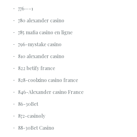
776—-1
780 alexander casino
785 mafia casino en ligne
796-mystake casino
810 alexander casino
822 betify france
828-coolzino casino france
846-Alexander casino France
86-30Bet
872-casinoly
88-30Bet Casino