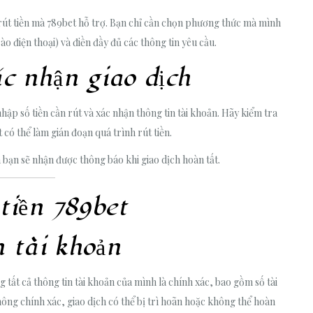
 rút tiền mà 789bet hỗ trợ. Bạn chỉ cần chọn phương thức mà mình
o điện thoại) và điền đầy đủ các thông tin yêu cầu.
ác nhận giao dịch
hập số tiền cần rút và xác nhận thông tin tài khoản. Hãy kiểm tra
ót có thể làm gián đoạn quá trình rút tiền.
à bạn sẽ nhận được thông báo khi giao dịch hoàn tất.
tiền 789bet
n tài khoản
 tất cả thông tin tài khoản của mình là chính xác, bao gồm số tài
hông chính xác, giao dịch có thể bị trì hoãn hoặc không thể hoàn