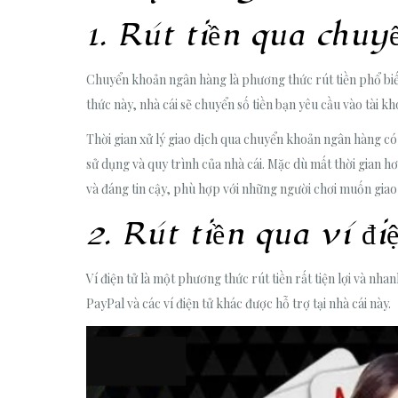
1. Rút tiền qua chu
Chuyển khoản ngân hàng là phương thức rút tiền phổ biến
thức này, nhà cái sẽ chuyển số tiền bạn yêu cầu vào tài 
Thời gian xử lý giao dịch qua chuyển khoản ngân hàng có 
sử dụng và quy trình của nhà cái. Mặc dù mất thời gian 
và đáng tin cậy, phù hợp với những người chơi muốn giao 
2. Rút tiền qua ví đi
Ví điện tử là một phương thức rút tiền rất tiện lợi và nh
PayPal và các ví điện tử khác được hỗ trợ tại nhà cái này.