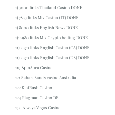
1) 3000 links Thailand Casino DONE
1) 7843 links Mix Casino (IT) DONE
1) 8000 links English News DONE
1)14980 links Mix Crypto betting DONE
11) 2470 links English Casino (CA) DONE
11) 2470 links English Casino (US) DONE
119 SpinAura Casino
121 SaharaSands casino Australia
122 SlotRush Casino
124 Flagman Casino DE
132-Always Vegas Casino