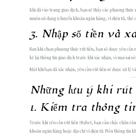
Khi đã vào trang giao dịch, bạn sẽ thấy các phương thức
muốn sử dụng (chuyển khoản ngân hàng, ví điện tử, thẻ cà
3. Nhập số tiền và x
Sau khi chọn phương thức rút tiền, bạn sẽ được yêu cầu n
kỹ lại thông tin giao dịch trước khi xác nhận, vì mọi sai s
Một khi bạn đã xác nhận, yêu cầu rút tiền sẽ được xử lý v
Những lưu ý khi rút 
1. Kiểm tra thông ti
Trước khi yêu cầu rút tiền 789bet, bạn cần chắc chắn rằng
khoản ngân hàng hoặc địa chỉ ví điện tử. Nếu thông tin k