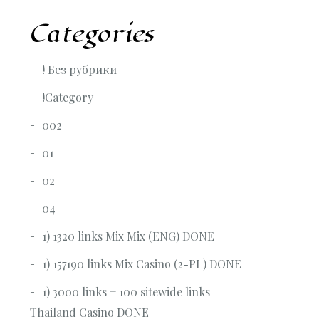
Categories
! Без рубрики
!Category
002
01
02
04
1) 1320 links Mix Mix (ENG) DONE
1) 157190 links Mix Casino (2-PL) DONE
1) 3000 links + 100 sitewide links
Thailand Casino DONE