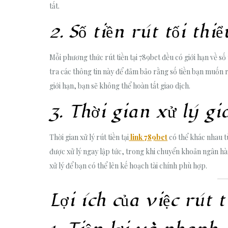
tất.
2. Số tiền rút tối thi
Mỗi phương thức rút tiền tại 789bet đều có giới hạn về số t
tra các thông tin này để đảm bảo rằng số tiền bạn muốn 
giới hạn, bạn sẽ không thể hoàn tất giao dịch.
3. Thời gian xử lý gi
Thời gian xử lý rút tiền tại
link 789bet
có thể khác nhau t
được xử lý ngay lập tức, trong khi chuyển khoản ngân hàng
xử lý để bạn có thể lên kế hoạch tài chính phù hợp.
Lợi ích của việc rút 