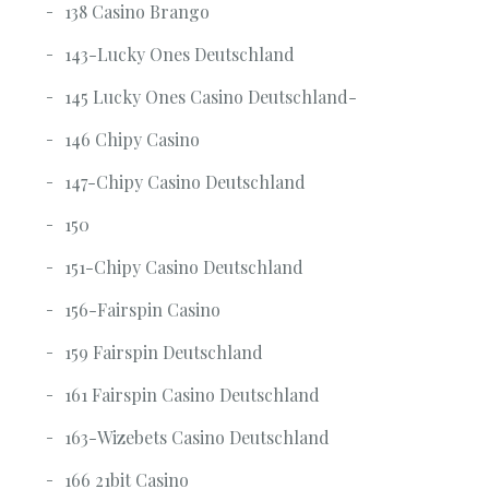
138 Casino Brango
143-Lucky Ones Deutschland
145 Lucky Ones Casino Deutschland-
146 Chipy Casino
147-Chipy Casino Deutschland
150
151-Chipy Casino Deutschland
156-Fairspin Casino
159 Fairspin Deutschland
161 Fairspin Casino Deutschland
163-Wizebets Casino Deutschland
166 21bit Casino