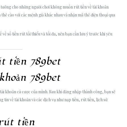
lý tưởng cho những người chơi không muốn rút tiền về tài khoản
ua thẻ cào với các mệnh giá khác nhau và nhận mã thẻ điện thoại qua
về số tiền rút tối thiểu và tối đa, nên bạn cần lưu ý trước khi yêu
t tiền 789bet
 khoản 789bet
o tài khoản cá cược của mình. Sau khi đăng nhập thành công, bạn sẽ
tin về tài khoản và các dịch vụ như nạp tiền, rút tiền, lịch sử
rút tiền