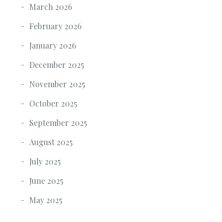
March 2026
February 2026
January 2026
December 2025
November 2025
October 2025
September 2025
August 2025
July 2025
June 2025
May 2025