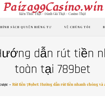
Paiza99Casino.win
Kiến Thức Thật – Đánh Giá Thật – Casino Thật
HÍNH SÁCH QUYỀN RIÊNG TƯ
VỀ CHÚNG TÔI
 Hướng dẫn rút tiền 
toàn tại 789bet
 cược
Rút tiền 789bet: Hướng dẫn rút tiền nhanh chóng và a