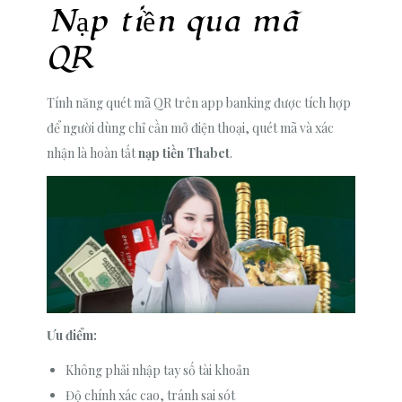
Nạp tiền qua mã
QR
Tính năng quét mã QR trên app banking được tích hợp
để người dùng chỉ cần mở điện thoại, quét mã và xác
nhận là hoàn tất
nạp tiền Thabet
.
Ưu điểm:
Không phải nhập tay số tài khoản
Độ chính xác cao, tránh sai sót