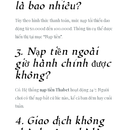
là bao nhiêu?
Tùy theo hình thức thanh toán, mức nạp tối thiểu dao
động từ 50.000đ đến 100.000đ. Thông tin cụ thể được
hiển thị tại mục “Nạp tiền”.
3. Nạp tiền ngoài
giờ hành chính được
không?
Có. Hệ thống
nạp tiền Thabet
hoạt động 24/7. Người
chơi có thể nạp bất cứ lúc nào, kể cả ban đêm hay cuối
tuần.
4. Giao dịch không