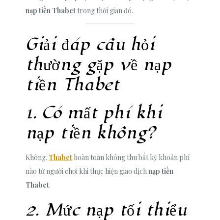
nạp tiền Thabet
trong thời gian đó.
Giải đáp câu hỏi
thường gặp về nạp
tiền Thabet
1. Có mất phí khi
nạp tiền không?
Không.
Thabet
hoàn toàn không thu bất kỳ khoản phí
nào từ người chơi khi thực hiện giao dịch
nạp tiền
Thabet
.
2. Mức nạp tối thiểu