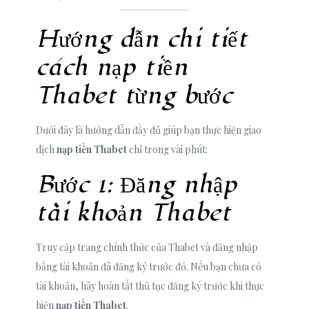
Hướng dẫn chi tiết
cách nạp tiền
Thabet từng bước
Dưới đây là hướng dẫn đầy đủ giúp bạn thực hiện giao
dịch
nạp tiền Thabet
chỉ trong vài phút:
Bước 1: Đăng nhập
tài khoản Thabet
Truy cập trang chính thức của Thabet và đăng nhập
bằng tài khoản đã đăng ký trước đó. Nếu bạn chưa có
tài khoản, hãy hoàn tất thủ tục đăng ký trước khi thực
hiện
nạp tiền Thabet
.