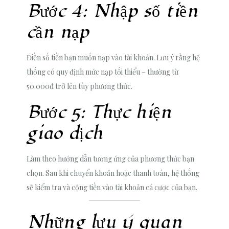
Bước 4: Nhập số tiền
cần nạp
Điền số tiền bạn muốn nạp vào tài khoản. Lưu ý rằng hệ
thống có quy định mức nạp tối thiểu – thường từ
50.000đ trở lên tùy phương thức.
Bước 5: Thực hiện
giao dịch
Làm theo hướng dẫn tương ứng của phương thức bạn
chọn. Sau khi chuyển khoản hoặc thanh toán, hệ thống
sẽ kiểm tra và cộng tiền vào tài khoản cá cược của bạn.
Những lưu ý quan