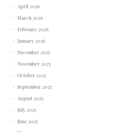
April 2026
March 2026
February 2026
January 2026
December 2025
November 2025
October 2025
September 2025
August 2025
July 2025
June 2025