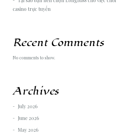
Tại sao bạn nên chọn Longfu88 cho việc chơi
casino trực tuyến
Recent Comments
No comments to show.
Archives
July 2026
June 2026
May 2026