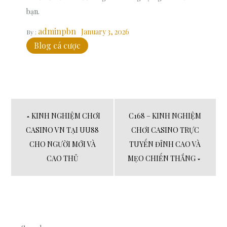
bạn.
adminpbn
January 3, 2026
By :
Blog cá cược
Post
KINH NGHIỆM CHƠI
C168 – KINH NGHIỆM
CASINO VN TẠI UU88
CHƠI CASINO TRỰC
navigation
CHO NGƯỜI MỚI VÀ
TUYẾN ĐỈNH CAO VÀ
CAO THỦ
MẸO CHIẾN THẮNG