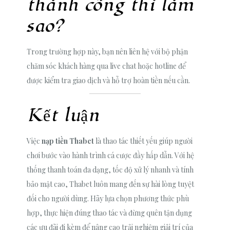
thành công thì làm
sao?
Trong trường hợp này, bạn nên liên hệ với bộ phận
chăm sóc khách hàng qua live chat hoặc hotline để
được kiểm tra giao dịch và hỗ trợ hoàn tiền nếu cần.
Kết luận
Việc
nạp tiền Thabet
là thao tác thiết yếu giúp người
chơi bước vào hành trình cá cược đầy hấp dẫn. Với hệ
thống thanh toán đa dạng, tốc độ xử lý nhanh và tính
bảo mật cao, Thabet luôn mang đến sự hài lòng tuyệt
đối cho người dùng. Hãy lựa chọn phương thức phù
hợp, thực hiện đúng thao tác và đừng quên tận dụng
các ưu đãi đi kèm để nâng cao trải nghiệm giải trí của