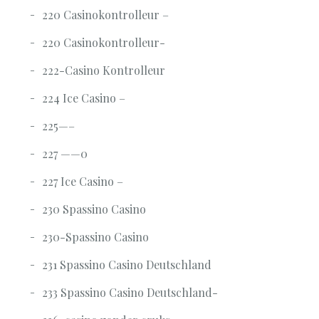
220 Casinokontrolleur –
220 Casinokontrolleur-
222-Casino Kontrolleur
224 Ice Casino –
225—–
227 ——0
227 Ice Casino –
230 Spassino Casino
230-Spassino Casino
231 Spassino Casino Deutschland
233 Spassino Casino Deutschland-