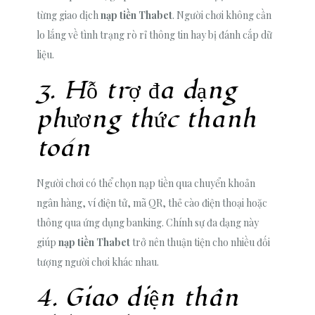
từng giao dịch
nạp tiền Thabet
. Người chơi không cần
lo lắng về tình trạng rò rỉ thông tin hay bị đánh cắp dữ
liệu.
3. Hỗ trợ đa dạng
phương thức thanh
toán
Người chơi có thể chọn nạp tiền qua chuyển khoản
ngân hàng, ví điện tử, mã QR, thẻ cào điện thoại hoặc
thông qua ứng dụng banking. Chính sự đa dạng này
giúp
nạp tiền Thabet
trở nên thuận tiện cho nhiều đối
tượng người chơi khác nhau.
4. Giao diện thân