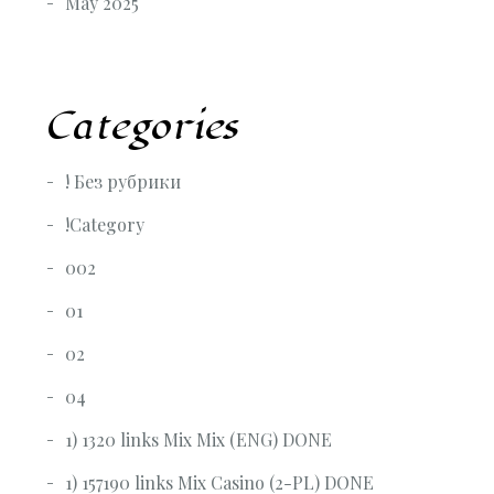
May 2025
Categories
! Без рубрики
!Category
002
01
02
04
1) 1320 links Mix Mix (ENG) DONE
1) 157190 links Mix Casino (2-PL) DONE