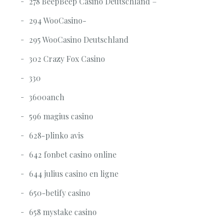
278 BeepBeep Casino Deutschland –
294 WooCasino-
295 WooCasino Deutschland
302 Crazy Fox Casino
330
3600anch
596 magius casino
628-plinko avis
642 fonbet casino online
644 julius casino en ligne
650-betify casino
658 mystake casino