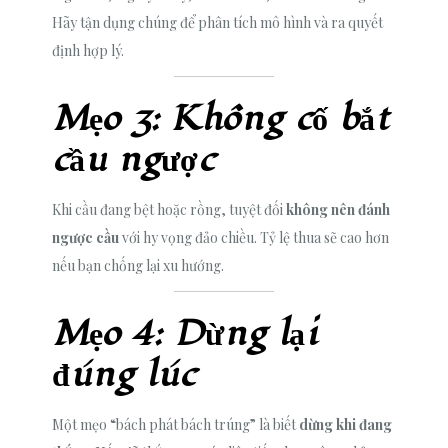
Hãy tận dụng chúng để phân tích mô hình và ra quyết
định hợp lý.
Mẹo 3: Không cố bắt
cầu ngược
Khi cầu đang bệt hoặc rồng, tuyệt đối
không nên đánh
ngược cầu
với hy vọng đảo chiều. Tỷ lệ thua sẽ cao hơn
nếu bạn chống lại xu hướng.
Mẹo 4: Dừng lại
đúng lúc
Một mẹo “bách phát bách trúng” là biết
dừng khi đang