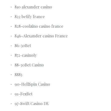
810 alexander casino
822 betify france
828-coolzino casino france
846-Alexander casino France
86-30Bet
872-casinoly
88-30Bet Casino
8883
90-HellSpin Casino
91-FezBet
97-Swift Casino DE