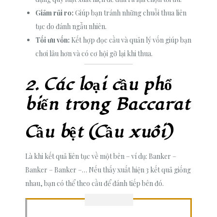
Giảm rủi ro:
Giúp bạn tránh những chuỗi thua liên
tục do đánh ngẫu nhiên.
Tối ưu vốn:
Kết hợp đọc cầu và quản lý vốn giúp bạn
chơi lâu hơn và có cơ hội gỡ lại khi thua.
2. Các loại cầu phổ
biến trong Baccarat
Cầu bệt (Cầu xuôi)
Là khi kết quả liên tục về một bên – ví dụ: Banker –
Banker – Banker –… Nếu thấy xuất hiện 3 kết quả giống
nhau, bạn có thể theo cầu để đánh tiếp bên đó.