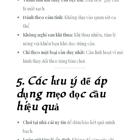
là mất sạch.
Đánh theo cảm tính:
Không dựa vào quan sát cụ
thể.
Không nghỉ sau khi thua:
Khi thua nhiều, tâm lý
nóng vội khiến bạn khó đọc đúng cầu.
Chỉ theo một loại cầu duy nhất:
Cần linh hoạt vì mô
hình thay đổi theo từng bàn chơi.
5. Các lưu ý để áp
dụng mẹo đọc cầu
hiệu quả
Chơi tại nhà cái uy tín
để đảm bảo kết quả minh
bạch.
Luôn giữ tâm lý ổn định
: Không để cảm xúc chi