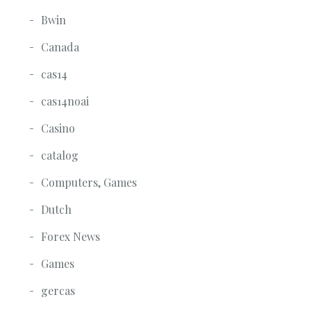
Bwin
Canada
cas14
cas14noai
Casino
catalog
Computers, Games
Dutch
Forex News
Games
gercas