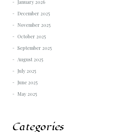
January 2026
December 2025
November 2025
October 2025
September 2025
August 2025
July 2025
June 2025
May 2025
Categories