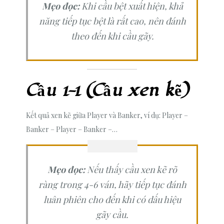
Mẹo đọc:
Khi cầu bệt xuất hiện, khả
năng tiếp tục bệt là rất cao, nên đánh
theo đến khi cầu gãy.
Cầu 1-1 (Cầu xen kẽ)
Kết quả xen kẽ giữa Player và Banker, ví dụ: Player –
Banker – Player – Banker –…
Mẹo đọc:
Nếu thấy cầu xen kẽ rõ
ràng trong 4-6 ván, hãy tiếp tục đánh
luân phiên cho đến khi có dấu hiệu
gãy cầu.