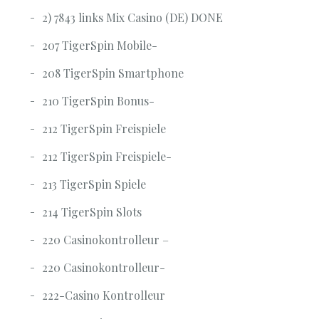
2) 7843 links Mix Casino (DE) DONE
207 TigerSpin Mobile-
208 TigerSpin Smartphone
210 TigerSpin Bonus-
212 TigerSpin Freispiele
212 TigerSpin Freispiele-
213 TigerSpin Spiele
214 TigerSpin Slots
220 Casinokontrolleur –
220 Casinokontrolleur-
222-Casino Kontrolleur