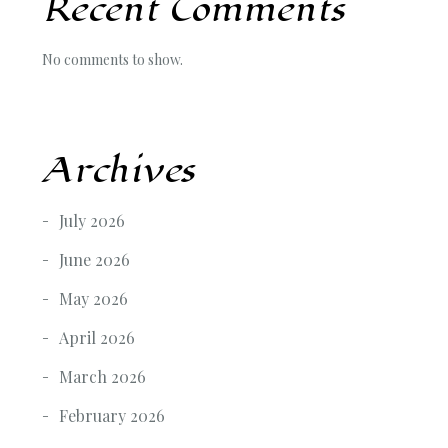
Recent Comments
No comments to show.
Archives
July 2026
June 2026
May 2026
April 2026
March 2026
February 2026