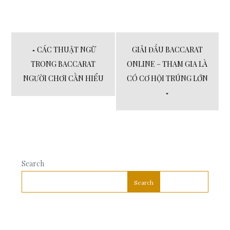
Post
CÁC THUẬT NGỮ
GIẢI ĐẤU BACCARAT
TRONG BACCARAT
ONLINE – THAM GIA LÀ
navigation
NGƯỜI CHƠI CẦN HIỂU
CÓ CƠ HỘI TRÚNG LỚN
Search
Search