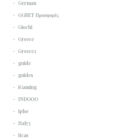
German
GGBET Προσφορές
Giochi
Greece
Greece2
guide
guides
iGaming
INDOOO
ipho
Italy3
itcas