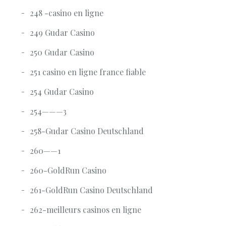
248 -casino en ligne
249 Gudar Casino
250 Gudar Casino
251 casino en ligne france fiable
254 Gudar Casino
254———3
258-Gudar Casino Deutschland
260——1
260-GoldRun Casino
261-GoldRun Casino Deutschland
262-meilleurs casinos en ligne