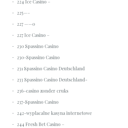
224 Ice Casino –
225—–
227 ——0
227 Ice Casino –
230 Spassino Casino
230-Spassino Casino
231 Spassino Casino Deutschland
233 Spassino Casino Deutschland-
236-casino zonder cruks
237-Spassino Casino
242-wyplacalne kasyna internetowe
244 Fresh Bet Casino –