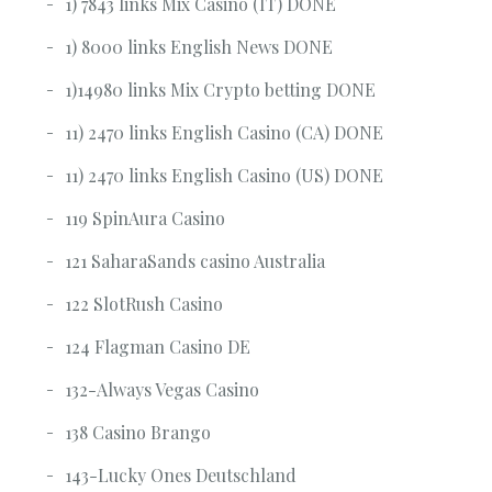
1) 7843 links Mix Casino (IT) DONE
1) 8000 links English News DONE
1)14980 links Mix Crypto betting DONE
11) 2470 links English Casino (CA) DONE
11) 2470 links English Casino (US) DONE
119 SpinAura Casino
121 SaharaSands casino Australia
122 SlotRush Casino
124 Flagman Casino DE
132-Always Vegas Casino
138 Casino Brango
143-Lucky Ones Deutschland