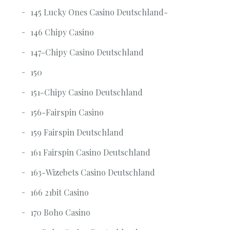
145 Lucky Ones Casino Deutschland-
146 Chipy Casino
147-Chipy Casino Deutschland
150
151-Chipy Casino Deutschland
156-Fairspin Casino
159 Fairspin Deutschland
161 Fairspin Casino Deutschland
163-Wizebets Casino Deutschland
166 21bit Casino
170 Boho Casino