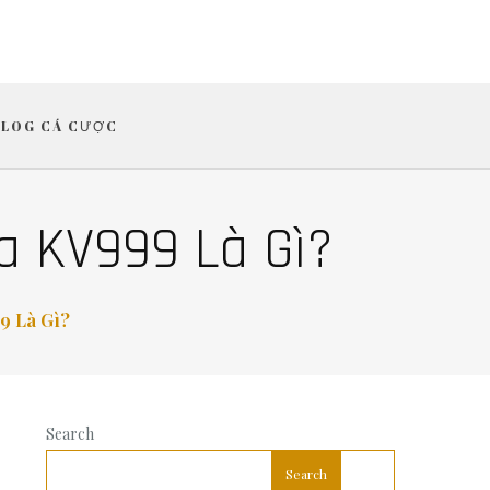
BLOG CÁ CƯỢC
 KV999 Là Gì?
9 Là Gì?
Search
Search