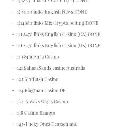
1) 7843 links Mix Casino (IT) DONE
1) 8000 links English News DONE
1)14980 links Mix Crypto betting DONE
11) 2470 links English Casino (CA) DONE
11) 2470 links English Casino (US) DONE
119 SpinAura Casino
121 SaharaSands casino Australia
122 SlotRush Casino
124 Flagman Casino DE
132-Always Vegas Casino
138 Casino Brango
143-Lucky Ones Deutschland