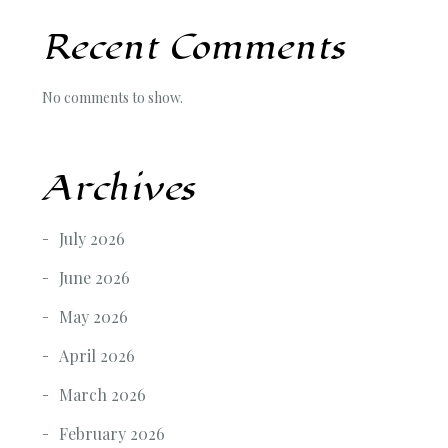
Recent Comments
No comments to show.
Archives
July 2026
June 2026
May 2026
April 2026
March 2026
February 2026