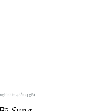
g bình từ 4 đến 24 giờ)
Bổ Sung