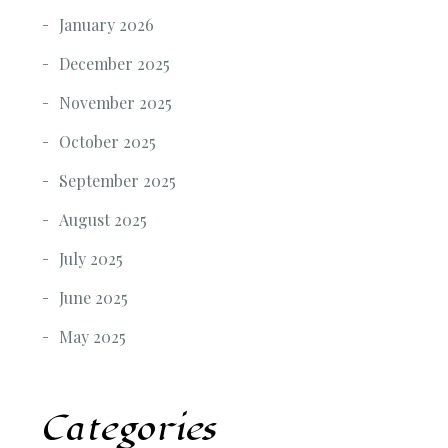
January 2026
December 2025
November 2025
October 2025
September 2025
August 2025
July 2025
June 2025
May 2025
Categories