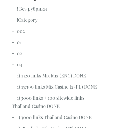
! Без рубрики
!Category
002
01
02
04
1) 1320 links Mix Mix (ENG) DONE
1) 157190 links Mix Casino (2-PL) DONE
1) 3000 links + 100 sitewide links
Thailand Casino DONE
1) 3000 links Thailand Casino DONE