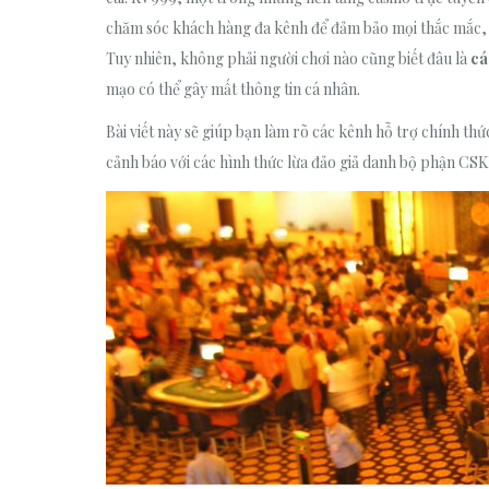
chăm sóc khách hàng đa kênh để đảm bảo mọi thắc mắc, s
Tuy nhiên, không phải người chơi nào cũng biết đâu là
cá
mạo có thể gây mất thông tin cá nhân.
Bài viết này sẽ giúp bạn làm rõ các kênh hỗ trợ chính th
cảnh báo với các hình thức lừa đảo giả danh bộ phận CS