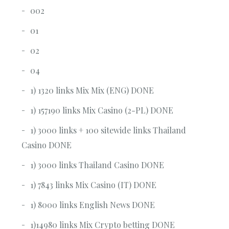
002
01
02
04
1) 1320 links Mix Mix (ENG) DONE
1) 157190 links Mix Casino (2-PL) DONE
1) 3000 links + 100 sitewide links Thailand
Casino DONE
1) 3000 links Thailand Casino DONE
1) 7843 links Mix Casino (IT) DONE
1) 8000 links English News DONE
1)14980 links Mix Crypto betting DONE