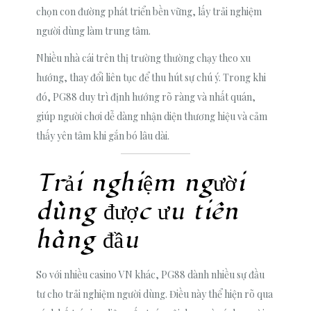
chọn con đường phát triển bền vững, lấy trải nghiệm
người dùng làm trung tâm.
Nhiều nhà cái trên thị trường thường chạy theo xu
hướng, thay đổi liên tục để thu hút sự chú ý. Trong khi
đó, PG88 duy trì định hướng rõ ràng và nhất quán,
giúp người chơi dễ dàng nhận diện thương hiệu và cảm
thấy yên tâm khi gắn bó lâu dài.
Trải nghiệm người
dùng được ưu tiên
hàng đầu
So với nhiều casino VN khác, PG88 dành nhiều sự đầu
tư cho trải nghiệm người dùng. Điều này thể hiện rõ qua