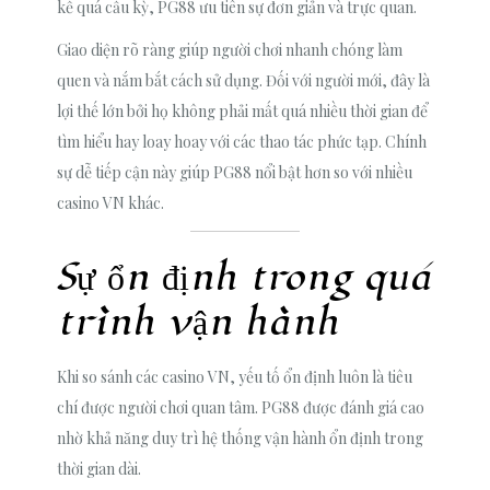
kế quá cầu kỳ, PG88 ưu tiên sự đơn giản và trực quan.
Giao diện rõ ràng giúp người chơi nhanh chóng làm
quen và nắm bắt cách sử dụng. Đối với người mới, đây là
lợi thế lớn bởi họ không phải mất quá nhiều thời gian để
tìm hiểu hay loay hoay với các thao tác phức tạp. Chính
sự dễ tiếp cận này giúp PG88 nổi bật hơn so với nhiều
casino VN khác.
Sự ổn định trong quá
trình vận hành
Khi so sánh các casino VN, yếu tố ổn định luôn là tiêu
chí được người chơi quan tâm. PG88 được đánh giá cao
nhờ khả năng duy trì hệ thống vận hành ổn định trong
thời gian dài.