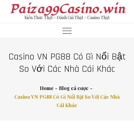
Skip
Paiza99Casino.win
to
Kiến Thức Thật – Đánh Giá Thật – Casino Thật
content
Casino VN PG88 Có Gì Nổi Bật
So Với Các Nhà Cái Khác
Home
Blog cá cược
Casino VN PG88 Có Gì Nổi Bật So Với Các Nhà
Cái Khác