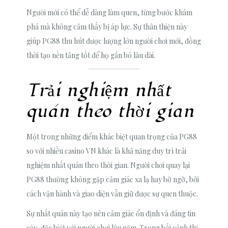
Người mới có thể dễ dàng làm quen, từng bước khám
phá mà không cảm thấy bị áp lực. Sự thân thiện này
giúp PG88 thu hút được lượng lớn người chơi mới, đồng
thời tạo nền tảng tốt để họ gắn bó lâu dài.
Trải nghiệm nhất
quán theo thời gian
Một trong những điểm khác biệt quan trọng của PG88
so với nhiều casino VN khác là khả năng duy trì trải
nghiệm nhất quán theo thời gian. Người chơi quay lại
PG88 thường không gặp cảm giác xa lạ hay bỡ ngỡ, bởi
cách vận hành và giao diện vẫn giữ được sự quen thuộc.
Sự nhất quán này tạo nên cảm giác ổn định và đáng tin
cậy, đặc biệt với người chơi lâu năm. Trong bối cảnh thị