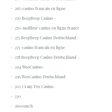
267-casino francais en ligne
270 BeepBeep Casino –
270-meilleur casino en ligne france
273 BeepBeep Casino Deutschland –
273-casino francais en ligne
278 BeepBeep Casino Deutschland –
294 WooCasino-
295 WooCasino Deutschland
302 Crazy Fox Casino
330
3600anch