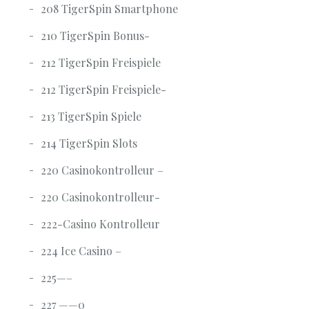
208 TigerSpin Smartphone
210 TigerSpin Bonus-
212 TigerSpin Freispiele
212 TigerSpin Freispiele-
213 TigerSpin Spiele
214 TigerSpin Slots
220 Casinokontrolleur –
220 Casinokontrolleur-
222-Casino Kontrolleur
224 Ice Casino –
225—–
227 ——0