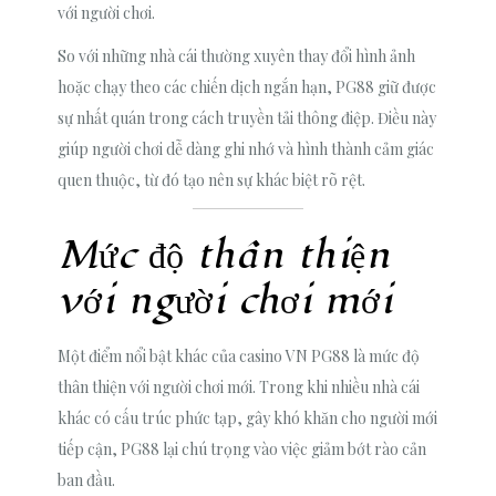
với người chơi.
So với những nhà cái thường xuyên thay đổi hình ảnh
hoặc chạy theo các chiến dịch ngắn hạn, PG88 giữ được
sự nhất quán trong cách truyền tải thông điệp. Điều này
giúp người chơi dễ dàng ghi nhớ và hình thành cảm giác
quen thuộc, từ đó tạo nên sự khác biệt rõ rệt.
Mức độ thân thiện
với người chơi mới
Một điểm nổi bật khác của casino VN PG88 là mức độ
thân thiện với người chơi mới. Trong khi nhiều nhà cái
khác có cấu trúc phức tạp, gây khó khăn cho người mới
tiếp cận, PG88 lại chú trọng vào việc giảm bớt rào cản
ban đầu.