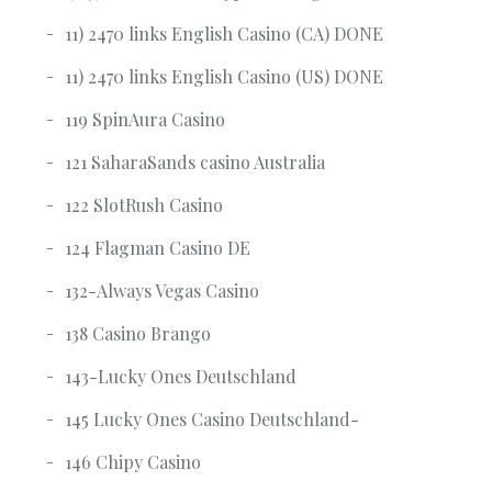
11) 2470 links English Casino (CA) DONE
11) 2470 links English Casino (US) DONE
119 SpinAura Casino
121 SaharaSands casino Australia
122 SlotRush Casino
124 Flagman Casino DE
132-Always Vegas Casino
138 Casino Brango
143-Lucky Ones Deutschland
145 Lucky Ones Casino Deutschland-
146 Chipy Casino