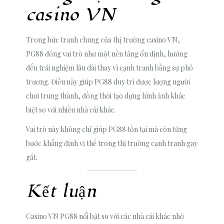
casino VN
Trong bức tranh chung của thị trường casino VN,
PG88 đóng vai trò như một nền tảng ổn định, hướng
đến trải nghiệm lâu dài thay vì cạnh tranh bằng sự phô
trương. Điều này giúp PG88 duy trì được lượng người
chơi trung thành, đồng thời tạo dựng hình ảnh khác
biệt so với nhiều nhà cái khác.
Vai trò này không chỉ giúp PG88 tồn tại mà còn từng
bước khẳng định vị thế trong thị trường cạnh tranh gay
gắt.
Kết luận
Casino VN PG88 nổi bật so với các nhà cái khác nhờ