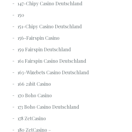
147-Chipy Casino Deutschland
150
151-Chipy Casino Deutschland
156-Fairspin Casino
159 Fairspin Deutschland
161 Fairspin Casino Deutschland
163-Wizebets Casino Deutschland
166 21bit Casino
170 Boho Casino
173 Boho Casino Deutschland
178 ZetCasino
180 ZetCasino –