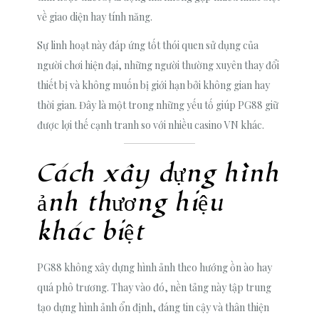
về giao diện hay tính năng.
Sự linh hoạt này đáp ứng tốt thói quen sử dụng của
người chơi hiện đại, những người thường xuyên thay đổi
thiết bị và không muốn bị giới hạn bởi không gian hay
thời gian. Đây là một trong những yếu tố giúp PG88 giữ
được lợi thế cạnh tranh so với nhiều casino VN khác.
Cách xây dựng hình
ảnh thương hiệu
khác biệt
PG88 không xây dựng hình ảnh theo hướng ồn ào hay
quá phô trương. Thay vào đó, nền tảng này tập trung
tạo dựng hình ảnh ổn định, đáng tin cậy và thân thiện