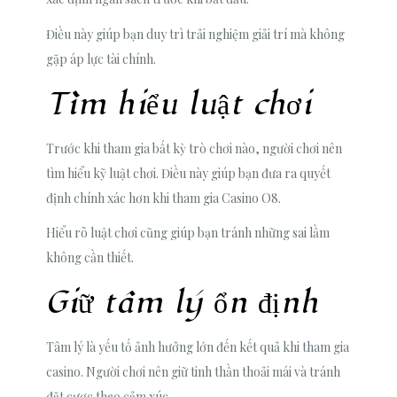
Điều này giúp bạn duy trì trải nghiệm giải trí mà không
gặp áp lực tài chính.
Tìm hiểu luật chơi
Trước khi tham gia bất kỳ trò chơi nào, người chơi nên
tìm hiểu kỹ luật chơi. Điều này giúp bạn đưa ra quyết
định chính xác hơn khi tham gia Casino O8.
Hiểu rõ luật chơi cũng giúp bạn tránh những sai lầm
không cần thiết.
Giữ tâm lý ổn định
Tâm lý là yếu tố ảnh hưởng lớn đến kết quả khi tham gia
casino. Người chơi nên giữ tinh thần thoải mái và tránh
đặt cược theo cảm xúc.