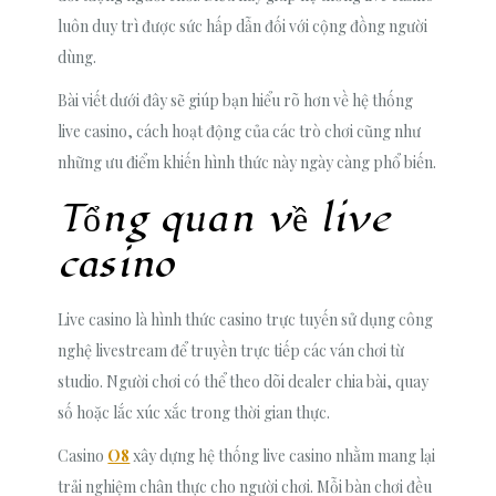
luôn duy trì được sức hấp dẫn đối với cộng đồng người
dùng.
Bài viết dưới đây sẽ giúp bạn hiểu rõ hơn về hệ thống
live casino, cách hoạt động của các trò chơi cũng như
những ưu điểm khiến hình thức này ngày càng phổ biến.
Tổng quan về live
casino
Live casino là hình thức casino trực tuyến sử dụng công
nghệ livestream để truyền trực tiếp các ván chơi từ
studio. Người chơi có thể theo dõi dealer chia bài, quay
số hoặc lắc xúc xắc trong thời gian thực.
Casino
O8
xây dựng hệ thống live casino nhằm mang lại
trải nghiệm chân thực cho người chơi. Mỗi bàn chơi đều