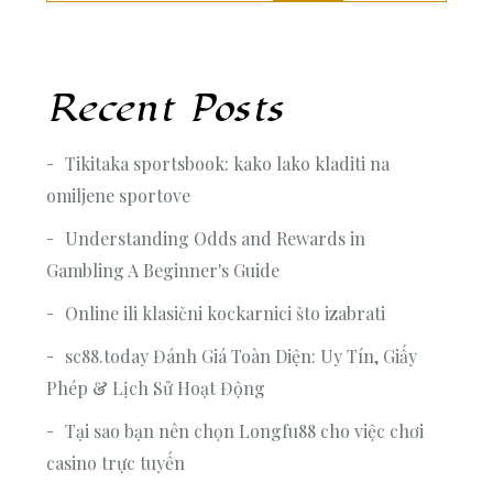
Recent Posts
Tikitaka sportsbook: kako lako kladiti na
omiljene sportove
Understanding Odds and Rewards in
Gambling A Beginner's Guide
Online ili klasični kockarnici što izabrati
sc88.today Đánh Giá Toàn Diện: Uy Tín, Giấy
Phép & Lịch Sử Hoạt Động
Tại sao bạn nên chọn Longfu88 cho việc chơi
casino trực tuyến