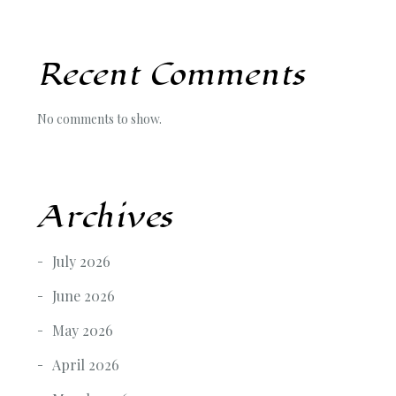
Recent Comments
No comments to show.
Archives
July 2026
June 2026
May 2026
April 2026