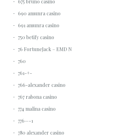
675 bruno casino
690 amunra casino
691 amunra casino
750 betify casino
76 FortuneJack – EMD N
760
761-+-
766-alexander casino
767 rabona casino
774 malina casino
776—-1
780 alexander casino