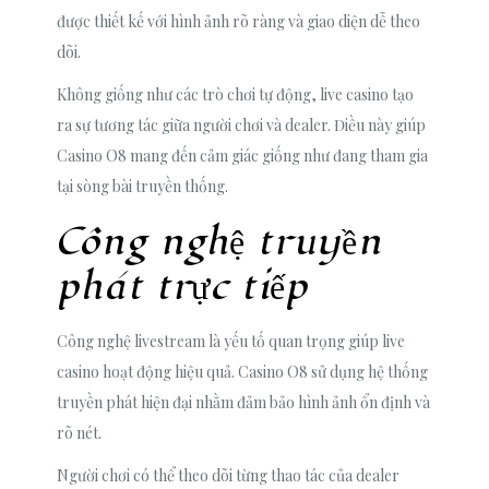
được thiết kế với hình ảnh rõ ràng và giao diện dễ theo
dõi.
Không giống như các trò chơi tự động, live casino tạo
ra sự tương tác giữa người chơi và dealer. Điều này giúp
Casino O8 mang đến cảm giác giống như đang tham gia
tại sòng bài truyền thống.
Công nghệ truyền
phát trực tiếp
Công nghệ livestream là yếu tố quan trọng giúp live
casino hoạt động hiệu quả. Casino O8 sử dụng hệ thống
truyền phát hiện đại nhằm đảm bảo hình ảnh ổn định và
rõ nét.
Người chơi có thể theo dõi từng thao tác của dealer