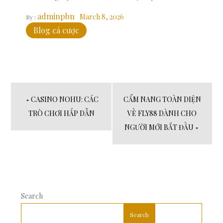
adminpbn
March 8, 2026
By :
Blog cá cược
Post
CASINO NOHU: CÁC
CẨM NANG TOÀN DIỆN
TRÒ CHƠI HẤP DẪN
VỀ FLY88 DÀNH CHO
navigation
NGƯỜI MỚI BẮT ĐẦU
Search
Search