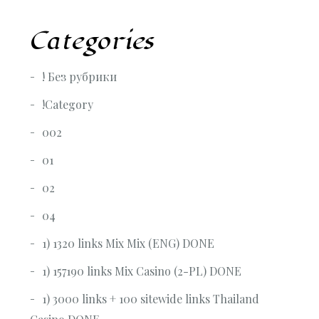
Categories
! Без рубрики
!Category
002
01
02
04
1) 1320 links Mix Mix (ENG) DONE
1) 157190 links Mix Casino (2-PL) DONE
1) 3000 links + 100 sitewide links Thailand